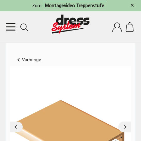
×
Zum
Montagevideo Treppenstufe
Vorherige