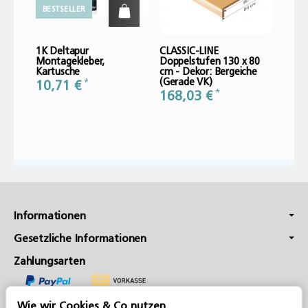
BESTSELLER
1K Deltapur
CLASSIC-LINE
CLASS
Montagekleber,
Doppelstufen 130 x 80
Doppe
Kartusche
cm - Dekor: Bergeiche
cm - 
(Gerade VK)
(Gera
*
10,71 €
*
168,03 €
197
Informationen
Gesetzliche Informationen
Zahlungsarten
Wie wir Cookies & Co nutzen