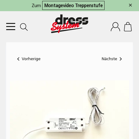
×
Zum
Montagevideo Treppenstufe
Vorherige
Nächste