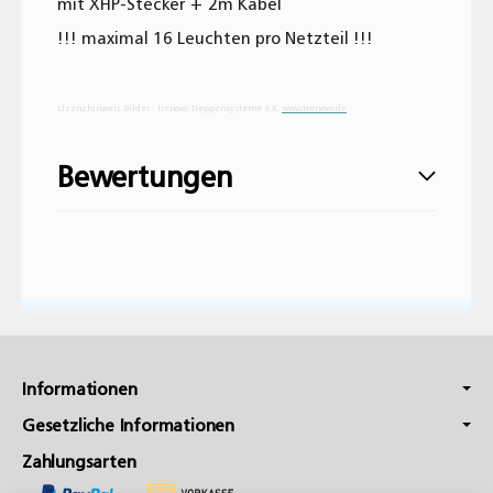
mit XHP-Stecker + 2m Kabel
!!! maximal 16 Leuchten pro Netzteil !!!
Lizenzhinweis Bilder - t
renovo Treppensysteme e.K.
www.trenovo.de
Bewertungen
Geben Sie die erste Bewertung für diesen
Artikel ab und helfen Sie Anderen bei der
Kaufentscheidung:
Informationen
Gesetzliche Informationen
Zahlungsarten