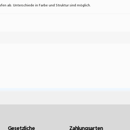
fen ab. Unterschiede in Farbe und Struktur sind möglich.
l ab und helfen Sie Anderen bei der Kaufentscheidung:
Gesetzliche
Zahlungsarten