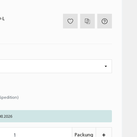
-L
(Spedition)
08.2026
Packung