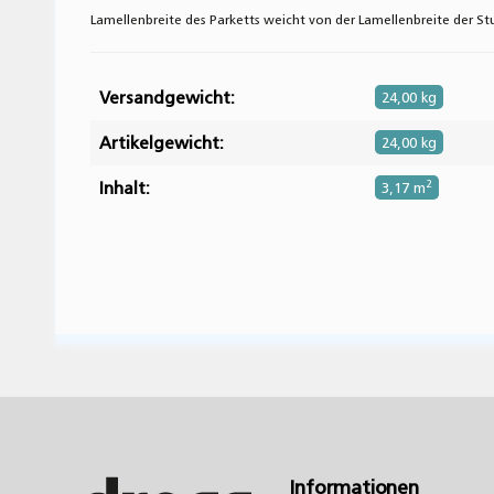
Lamellenbreite des Parketts weicht von der Lamellenbreite der Stu
Versandgewicht:
24,00 kg
Artikelgewicht:
24,00 kg
Inhalt:
2
3,17 m
Geben Sie die erste Bewertung für diesen Artike
Informationen