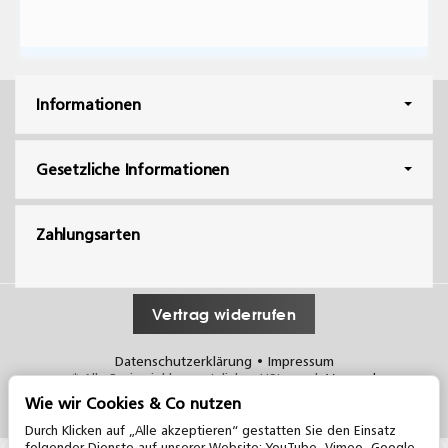
Informationen
Gesetzliche Informationen
Zahlungsarten
Vertrag widerrufen
Datenschutzerklärung
•
Impressum
*
Alle Preise inkl. gesetzlicher USt., zzgl.
Versand
© dress System Treppenrenovierungen
Wie wir Cookies & Co nutzen
Powered by
JTL-Shop
Made with
♥
by
Knoell Marketing
Durch Klicken auf „Alle akzeptieren“ gestatten Sie den Einsatz
folgender Dienste auf unserer Website: YouTube, Vimeo, Google