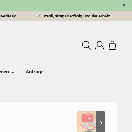
×
verlässig
stabil, strapazierfähig und dauerhaft
hmen
Anfrage