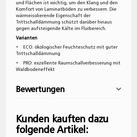
und Flächen ist wichtig, um den Klang und den
Komfort von Laminatböden zu verbessern. Die
wärmeisolierende Eigenschaft der
Trittschalldämmung schützt darüber hinaus
gegen aufsteigende Kälte im Flurbereich.
Varianten
• ECO: ökologischer Feuchteschutz mit guter
Trittschalldämmung
• PRO: exzellente Raumschallverbesserung mit
Waldbodeneffekt
Bewertungen
Geben Sie die erste Bewertung für diesen
Artikel ab und helfen Sie Anderen bei der
Kunden kauften dazu
Kaufentscheidung:
folgende Artikel: