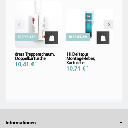
BESTSELLER
BESTSELLER
dress Treppenschaum,
1K Deltapur
Wisch
Doppelkartusche
Montagekleber,
ABS-K
Kartusche
8 mm
*
10,41 €
*
10,71 €
72,
Informationen