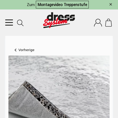
×
Zum
Montagevideo Treppenstufe
Vorherige